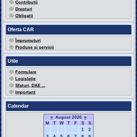
Contribuții
Drepturi
Obligații
Oferta CAR
Împrumuturi
Produse si servicii
Utile
Formulare
Legislație
Sfaturi, DAE ...
Important
Calendar
«
August 2026
»
M
T
W
T
F
S
S
1
2
3
4
5
6
7
8
9