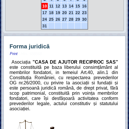
10
11
12
13
14
15
16
17
18
19
20
21
22
23
24
25
26
27
28
29
30
31
Forma juridică
Print
| Hits: 658568
Asociația
”CASA DE AJUTOR RECIPROC SAS”
este constituită pe baza liberului consimțământ al
membrilor fondatori, in temeiul Art.40, alin.1 din
Constituția României, cu respectarea prevederilor
OG nr.26/2000, cu privire la asociații si fundații și
este persoană juridică română, de drept privat, fără
scop patrimonial, constituită prin
voința membrilor
fondatori, care își desfășoară activitatea conform
prevederilor legale, actului constitutiv și statutului
asociației.