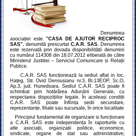
Denumirea
asociației este
”CASA DE AJUTOR RECIPROC
SAS”
, denumită prescurtat
C.A.R. SAS
. Denumirea
este rezervată prin dovada disp
on
ibilității denumirii
cu numărul 114308 din 18.07.2012 eliberată de către
Ministerul Justitiei – Serviciul Comunicare și Relații
Publice.
C.A.R. SAS funcți
onează la sediul aflat in loc.
Hațeg, Str. Ovid Densușianu nr.3, Bl.13EOP, Sc.O,
Ap.3, jud. Hunedoara. Sediul
C.A.R. SAS poate fi
schimbat prin hotărârea Adunării Generale, cu
respectarea dispozițiilor legale. În aceleași condiții
C.A.R. SAS poate înființa sedii secundare,
reprezentanțe, filiale sau sucursale, în orice localitate
Principiul fundamental de organizare si funcționare
a C.A.R. SAS este independența în raporturile cu
alte asociații, organizații politice, economice,
sindicate, organe de stat sau administrative;