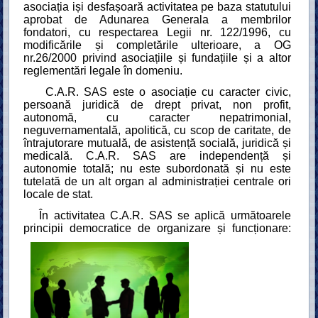
asociația iși desfașoară activitatea pe baza statutului
aprobat de Adunarea Generala a membrilor
fondatori, cu respectarea Legii nr. 122/1996, cu
modificările și completările ulterioare, a OG
nr.26/2000 privind asociațiile și fundațiile și a altor
reglementări legale în domeniu.
C.A.R. SAS este o asociație cu caracter civic,
persoană juridică de drept privat, non profit,
autonomă, cu caracter nepatrimonial,
neguvernamentală, apolitică, cu scop de caritate, de
întrajutorare mutuală, de asistență socială, juridică și
medicală. C.A.R. SAS are independență și
autonom
ie totală; nu este subordonată și nu este
tutelată de un alt organ al administrației centrale ori
locale de stat.
În activitatea C.A.R. SAS se aplică următoarele
principii democratice de organizare și funcționare: