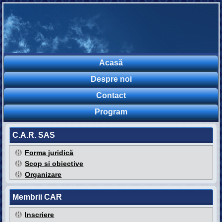
Acasă
Despre noi
Contact
Program
C.A.R. SAS
Forma juridică
Scop si obiective
Organizare
Membrii CAR
Inscriere