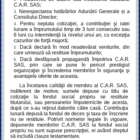
C.A.R. SAS;
Nerespectarea hotărârilor Adunării Generale și a
Consiliului Director;
Pentru neplata cotizaţiei, a contribuţiei şi ratei
lunare a împrumutului timp de 3 luni consecutiv sau
6 luni cu intermitenţă la nivelul unui an, cu excepţia
cazurilor de forţă majoră;
Dacă declară în mod neadevărat veniturile, din
care urmează să restituie împrumuturile;
Dacă desfăşoară propagandă împotriva C.A.R.
SAS, prin care se pune în pericol prestigiul
organizaţiei şi încrederea membrilor în siguranţa şi
avantajele oferite de aceasta.
La încetarea calităţii de membru al C.A.R. SAS,
indiferent de motive, sumele depuse cu titlu de
cotizaţie la fondul social propriu se restituie
titularului, sau persoanelor împuternicite de acesta,
după ce s-au reţinut datoriile către casă. Contribuţia
lunară depusă la fondul de deces şi taxa de înscriere
nu se restituie. Potrivit normelor legale în vigoare,
depunerile membrilor C.A.R. SAS la fondul social
propriu nu sunt supuse prescripţiei, ei având dreptul
să includă clauze testamentare.