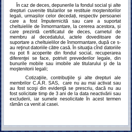
În caz de deces, depunerile la fondul social şi alte
drepturi cuvenite titularilor se restituie moştenitorilor
legali, urmașilor celor decedați, respectiv persoanei
care a fost împuternicită sau care a suportat
cheltuielile de înmormantare, la cererea acestora, și
care prezintă certificatul de deces, carnetul de
membru al decedatului, actele doveditoare de
suportare a cheltuielilor de înmormantare, după ce s-
au reţinut datoriile către casă. În situaţia cînd datoriile
nu pot fi acoperite din fondul social, recuperarea
diferenţei se face, potrivit prevederilor legale, din
bunurile mobile sau imobile ale titularului şi de la
moştenitorii legali;
Cotizaţiile, contribuţiile şi alte drepturi ale
membrilor C.A.R. SAS, care nu au mai activat sau
au fost scoşi din evidenţă se prescriu, dacă nu au
fost solicitate timp de 3 ani de la data neactivării sau
excluderii, iar sumele nesolicitate în acest termen
rămân ca venit al casei.