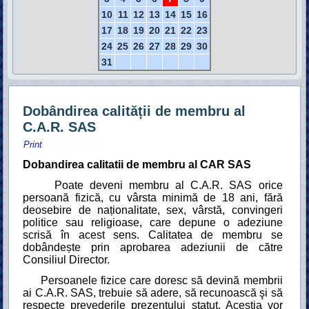
10
11
12
13
14
15
16
17
18
19
20
21
22
23
24
25
26
27
28
29
30
31
Dobândirea calității de membru al
C.A.R. SAS
Print
| Hits: 732699
Dobandirea calitatii de membru al CAR SAS
Poate deveni membru al C.A.R. SAS orice
persoană fizică, cu vârsta minimă de 18 ani, fără
deosebire de naționalitate, sex, vârstă, convingeri
politice sau religioase, care depune o adeziune
scrisă în acest sens. Calitatea de membru se
dobândește prin aprobarea adeziunii de către
Consiliul Director.
Persoanele fizice care doresc să devină membrii
ai C.A.R. SAS, trebuie să adere, să recunoască şi să
respecte prevederile prezentului statut. Aceștia vor