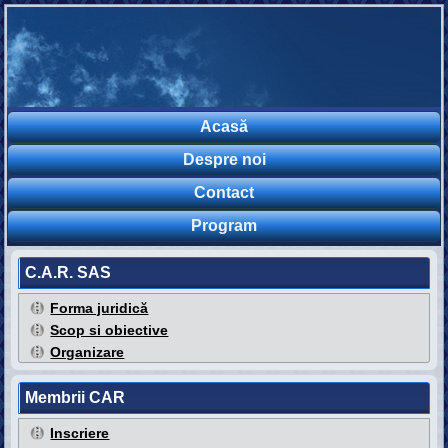
Acasă
Despre noi
Contact
Program
C.A.R. SAS
Forma juridică
Scop si obiective
Organizare
Membrii CAR
Inscriere