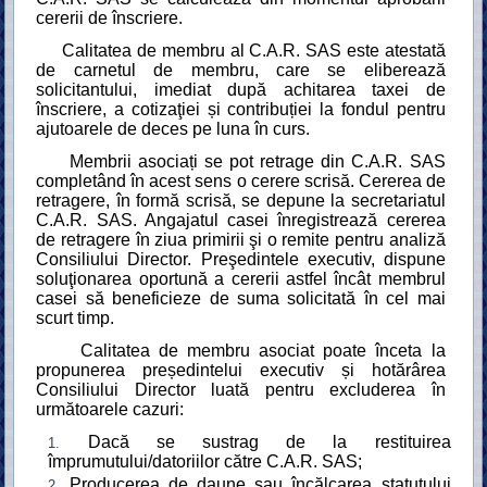
cererii de înscriere.
Calitatea de membru al C.A.R. SAS este atestată
de carnetul de membru, care se eliberează
solicitantului, imediat după achitarea taxei de
înscriere, a cotizaţiei și contribuției la fondul pentru
ajutoarele de deces pe luna în curs.
Membrii asociați se pot retrage din C.A.R. SAS
completând în acest sens o cerere scrisă. Cererea de
retragere, în formă scrisă, se depune la secretariatul
C.A.R. SAS. Angajatul casei înregistrează cererea
de retragere în ziua primirii şi o remite pentru analiză
Consiliului Director. Preşedintele executiv, dispune
soluţionarea oportună a cererii astfel încât membrul
casei să beneficieze de suma solicitată în cel mai
scurt timp.
Calitatea de membru asociat poate înceta la
propunerea președintelui executiv și hotărârea
Consiliului Director luată pentru excluderea în
următoarele cazuri:
Dacă se sustrag de la restituirea
împrumutului/datoriilor către C.A.R. SAS;
Producerea de daune sau încălcarea statutului