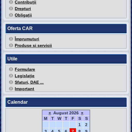
Contribuții
Drepturi
Obligații
Oferta CAR
Împrumuturi
Produse si servicii
Utile
Formulare
Legislație
Sfaturi, DAE ...
Important
Calendar
«
August 2026
»
M
T
W
T
F
S
S
1
2
3
4
5
6
7
8
9